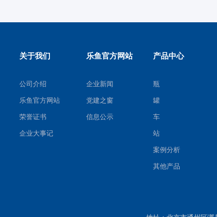
关于我们
乐鱼官方网站
产品中心
公司介绍
企业新闻
瓶
乐鱼官方网站
党建之窗
罐
荣誉证书
信息公示
车
企业大事记
站
案例分析
其他产品