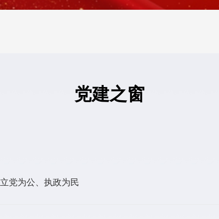
党建之窗
乎立党为公、执政为民