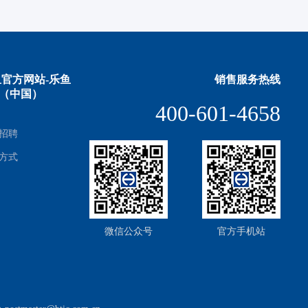
官方网站-乐鱼
销售服务热线
yu（中国）
400-601-4658
招聘
方式
微信公众号
官方手机站