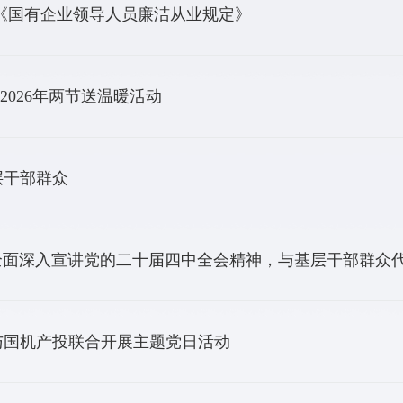
《国有企业领导人员廉洁从业规定》
2026年两节送温暖活动
层干部群众
全面深入宣讲党的二十届四中全会精神，与基层干部群众
业与国机产投联合开展主题党日活动