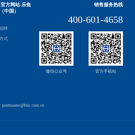
官方网站-乐鱼
销售服务热线
yu（中国）
400-601-4658
招聘
方式
微信公众号
官方手机站
aster@btic.com.cn