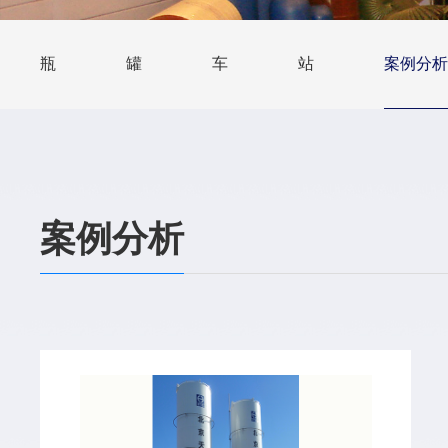
瓶
罐
车
站
案例分
案例分析