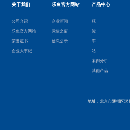
关于我们
乐鱼官方网站
产品中心
公司介绍
企业新闻
瓶
乐鱼官方网站
党建之窗
罐
荣誉证书
信息公示
车
企业大事记
站
案例分析
其他产品
地址：北京市通州区漷县镇漷县南四