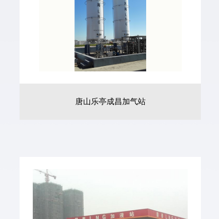
唐山乐亭成昌加气站