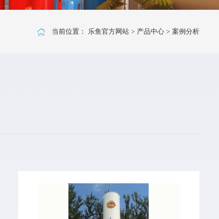
当前位置：
乐鱼官方网站
>
产品中心
>
案例分析