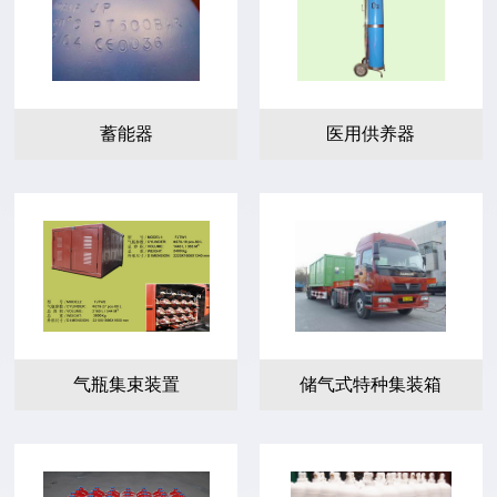
蓄能器
医用供养器
气瓶集束装置
储气式特种集装箱