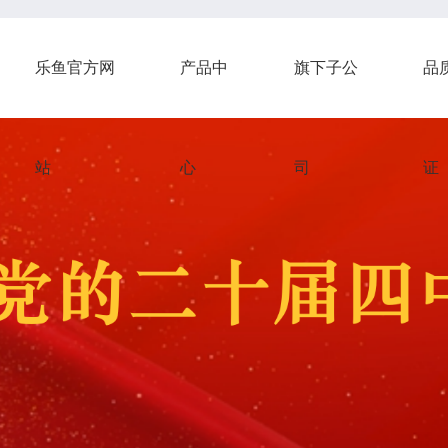
乐鱼官方网
产品中
旗下子公
品
站
心
司
证