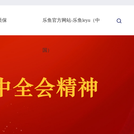
质保
乐鱼官方网站-乐鱼leyu（中
国）