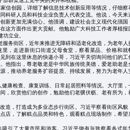
干部群众送上党中央的关怀和祝福。
国家信创园，详细了解信息技术创新应用等情况，仔细察
频同科研人员和科技企业负责人代表交流。他说，今天来
技创新更加充满信心。他强调，建设社会主义现代化强国
，在这方面作出更大贡献。他勉励广大科技工作者厚植报
建功立业。
养老服务街区，近年来推进无障碍和适老化改造，为老年人
到这里，走进新街口街道父母食堂，察看菜品、价格和就
。见到在这里休息的快递小哥，习近平关切询问他们的工
赞。他指出，尊老敬老是中华民族传统美德，爱老助老是
资源，推动养老服务扩容提质、持续发展，努力为老年人
人健康检查、康复训练、日常起居照料等情况。大厅里，
中间，欣赏他们的创作，勉励他们老骥伏枥、老有所为，
改造，打造成为多业态步行街区。习近平察看街区风貌
糕点店，了解糕点品类和特色，观看糕点现场制作，希望
集吸引了大量市民和游客。习近平饶有兴致察看各式年