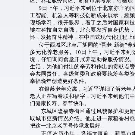
区、养老服务街区、新春市集考察，给基层
9日上午，习近平来到位于北京亦庄的
工智能、机器人等科技创新成果展示，频
现场学习，很开眼界，看了之后对国家科
键在科技自立自强，北京要发挥自身优势
怀，发扬奋斗精神，在中国式现代化征程上
位于西城区北草厂胡同的“吾老·新街”
多元化养老服务。10日上午，习近平来
境，仔细询问食堂开展养老助餐服务情况
生活，为他们付出的辛劳和作出的贡献点
会共同责任。各级党委和政府要统筹各类
幸福晚年创造更好条件。
在银龄老年公寓，习近平详细了解老年
老人正在写春联和福字，习近平来到他们
们健康长寿、春节快乐。
东城区隆福寺街区通过风貌保护和更新
取城市更新情况介绍。他走进一家稻香村
把这一北京老字号传承发展好。
正值农历小年，隆福大厦前，新春市