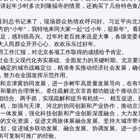
家讲起年少时多次到隆福寺的情景，还购买了几份特色食
看到总书记来了，现场群众热情欢呼问好。习近平向北
的“小年”，我特地来同大家一起“过小年，迎新年”。看
充足，感到很高兴。过年对老百姓来说是大事，各级党委
大人民群众开开心心、欢欢乐乐过好年。
府工作汇报，对北京各项工作取得的成绩给予肯定。
现社会主义现代化夯实基础、全面发力的关键时期。北京要
央确定的城市战略定位，精准务实推动经济社会发展，确
，努力在全国发挥示范作用。
和京津冀协同发展，进一步树牢高质量发展导向，在有
升和量的合理增长。牵住疏解北京非首都功能这个推动京
量相结合、两手抓，实现疏解和提升有机统一、相互促进。
契机，加强与天津、河北的协同创新和产业协作，推动京
才一体发展，强化科技创新和产业创新深度融合，大力发
富的文化资源，促进文商旅体展融合发展。坚持大城市带
规划，促进城乡联动发展、融合发展、协调发展。进一步
供可复制可推广的经验。