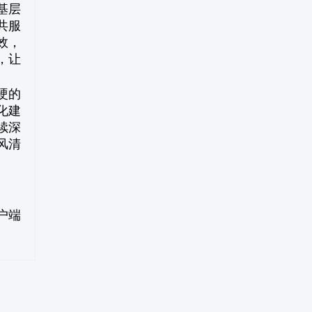
基层
共服
效，
，让
硬的
化建
续深
风清
户端