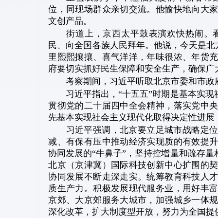
位，同现场群众亲切交流。他愉快地向大
文创产品。
街道上，京西太平鼓表演欢快热闹。
民、向全国各族人民拜年。他说，今天是北方
里熙熙攘攘、喜气洋洋，年味很浓、年货
府要切实抓好民生保障和安全生产，确保广
考察期间，习近平听取北京市委和市政
习近平指出，“十五五”时期是基本实
贯彻党的二十届四中全会精神，落实党中
先基本实现社会主义现代化取得决定性进展
习近平强调，北京要立足城市战略定位
减、有保有压中推动经济实现质的有效提
协同发展的“牛鼻子”，坚持控增量和疏存
北京（京津冀）国际科技创新中心扩围的
协同发展不断走深走实。统筹教育科技人
质生产力。积极发展现代服务业，用好丰
京郊、大京郊服务大城市，加强城乡一体
深化改革，扩大制度型开放，努力为全国提