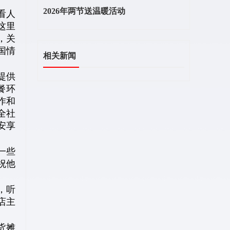
2026年两节送温暖活动
看人
这里
，关
国情
相关新闻
提供
餐环
作和
全社
安享
一些
祝他
，听
店主
货摊