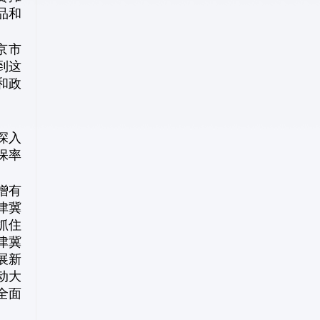
品和
京市
到这
和政
深入
保率
增有
津冀
抓住
津冀
展新
动大
全面